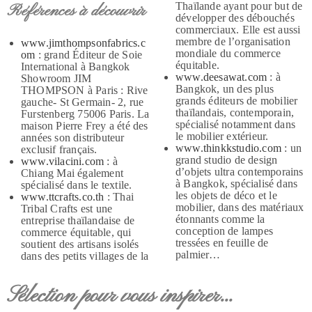
Thaïlande ayant pour but de
Références à découvrir
développer des débouchés
commerciaux. Elle est aussi
membre de l’organisation
www.jimthompsonfabrics.c
mondiale du commerce
om
: grand Éditeur de Soie
équitable.
International à Bangkok
www.deesawat.com
: à
Showroom JIM
Bangkok, un des plus
THOMPSON à Paris : Rive
grands éditeurs de mobilier
gauche- St Germain- 2, rue
thaïlandais, contemporain,
Furstenberg 75006 Paris. La
spécialisé notamment dans
maison Pierre Frey a été des
le mobilier extérieur.
années son distributeur
www.thinkkstudio.com
: un
exclusif français.
grand studio de design
www.vilacini.com
: à
d’objets ultra contemporains
Chiang Mai également
à Bangkok, spécialisé dans
spécialisé dans le textile.
les objets de déco et le
www.ttcrafts.co.th
: Thai
mobilier, dans des matériaux
Tribal Crafts est une
étonnants comme la
entreprise thaïlandaise de
conception de lampes
commerce équitable, qui
tressées en feuille de
soutient des artisans isolés
palmier…
dans des petits villages de la
Sélection pour vous inspirer...