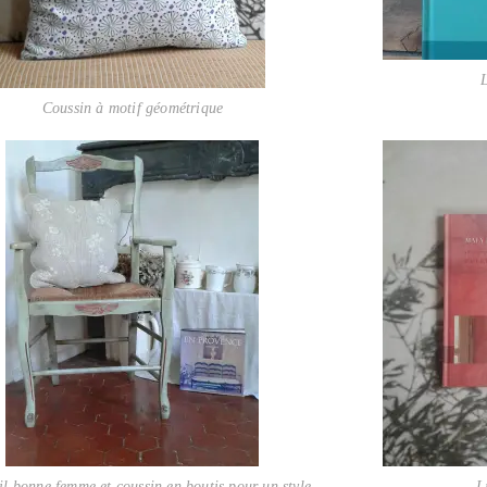
L
Coussin à motif géométrique
l bonne femme et coussin en boutis pour un style
L