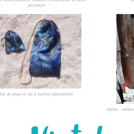
provençal
Sac de plage et sac à maillot imperméable
Artiste - média